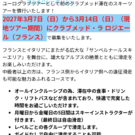
プライバシーポリシー
ユーロクラブツアーとして初のクラブメッド滞在のスキーツ
アーを慣行いたします！
2027年3月7日（日）から3月14日（日）（現
地ツアー期間）にクラブメッド・ラ ロジエー
ル（フランス）
で募集をいたします。
フランスとイタリアにまたがる広大な「サンベルナールスキ
ーエリア」を舞台に、雄大なアルプスの絶景とともに滑走を
お楽しみいただけます。
中級者以上の方は、フランス側からイタリア側への遠征滑走
も可能な魅力あふれるコースです。
オールインクルーシブの為、滞在中の食事・ドリン
ク・リフトパスなどが含まれており、快適で充実した
時間をお過ごしいただけます。
月曜日から金曜日の5日間はスキーインストラクターが
付きます。（最終日は自由滑走）
レベルごとの各グループで滑走します。
ガイドなしで自由に滑走することも可能。