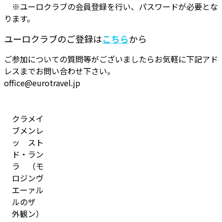
※ユーロクラブの会員登録を行い、パスワードが必要とな
ります。
ユーロクラブのご登録は
こちら
から
ご参加についての質問等がございましたらお気軽に下記アド
レスまでお問い合わせ下さい。
office@eurotravel.jp
クラ
メイ
ブメ
ンレ
ッ
スト
ド・
ラン
ラ
（モ
ロジ
ンヴ
エー
ァル
ルの
ザ
外観
ン）