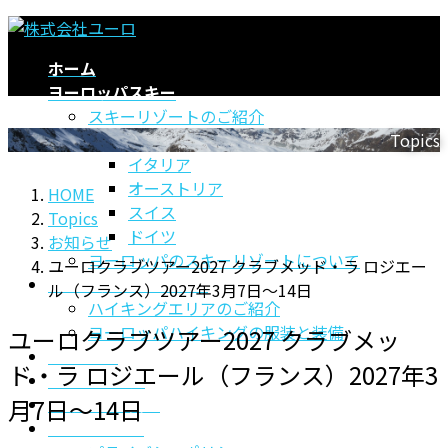
コ
ナ
ン
ビ
ホーム
テ
ゲ
ヨーロッパスキー
ン
ー
スキーリゾートのご紹介
ツ
シ
フランス
Topics
に
ョ
イタリア
移
ン
オーストリア
HOME
動
に
スイス
Topics
移
ドイツ
お知らせ
動
ヨーロッパのスキーリゾートについて
ユーロクラブツアー2027 クラブメッド・ラ ロジエー
ヨーロッパハイキング
ル（フランス）2027年3月7日～14日
ハイキングエリアのご紹介
ヨーロッパハイキングの服装と装備
ユーロクラブツアー2027 クラブメッ
ClubMed
ド・ラ ロジエール（フランス）2027年3
MSCクルーズ
よくあるご質問
月7日～14日
お問い合わせ