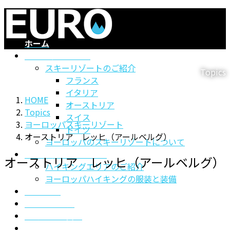
コ
ナ
ン
ビ
テ
ゲ
ホーム
ン
ー
ヨーロッパスキー
ツ
シ
スキーリゾートのご紹介
Topics
に
ョ
フランス
移
ン
イタリア
HOME
動
に
オーストリア
Topics
移
スイス
ヨーロッパスキーリゾート
動
ドイツ
オーストリア レッヒ（アールベルグ）
ヨーロッパのスキーリゾートについて
ヨーロッパハイキング
オーストリア レッヒ（アールベルグ）
ハイキングエリアのご紹介
ヨーロッパハイキングの服装と装備
ClubMed
MSCクルーズ
よくあるご質問
お問い合わせ