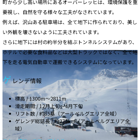
町から少し高い場所にあるオーバーレッヒは、環境保護を重
要視し、自然を守る様々な工夫がなされています。
例えば、沢山ある駐車場は、全て地下に作られており、美し
い外観を壊さないように工夫されています。
さらに地下には村の約半分を結ぶトンネルシステムがあり、
ホテルで必要な食料品などは大型トラックではなく、全て地
下を走る電気自動車で運搬できるシステムになっています。
ゲ
レンデ情報
標高 / 1300m～2811m
滑走期間 / 12月上旬～4月下旬
リフト数 / 約85基（アールベルグエリア全域）
ゲレンデ総延長 / 約275km（アールベルグエリア全
域）