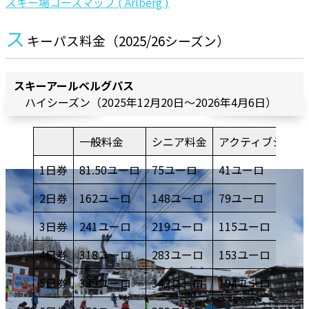
スキー場コースマップ ( Arlberg )
ス
キーパス料金（2025/26シーズン）
スキーアールベルグパス
ハイシーズン（202
5
年12月20日～2026年4月6日）
一般料金
シニア料金
アクティブシニア
1日券
81.50ユーロ
75ユーロ
41ユーロ
2日券
162ユーロ
148ユーロ
79ユーロ
3日券
241ユーロ
219ユーロ
115ユーロ
4日券
318ユーロ
283ユーロ
153ユーロ
5日券
389ユーロ
342ユーロ
194ユーロ