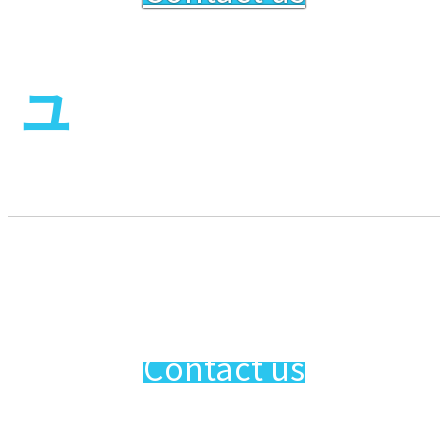
ユ
ーロだからこそお届け
できる
最高の旅
そして最高の人生を
Contact us