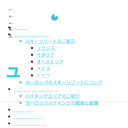
コ
ナ
ン
ビ
テ
ゲ
ホーム
ン
ー
ヨーロッパスキー
ツ
シ
スキーリゾートのご紹介
に
ョ
フランス
移
ン
イタリア
動
に
オーストリア
移
ユ
スイス
動
ーロだからこそお届け
ドイツ
ヨーロッパのスキーリゾートについて
できる
ヨーロッパハイキング
ハイキングエリアのご紹介
ヨーロッパハイキングの服装と装備
ClubMed
最高の旅
MSCクルーズ
よくあるご質問