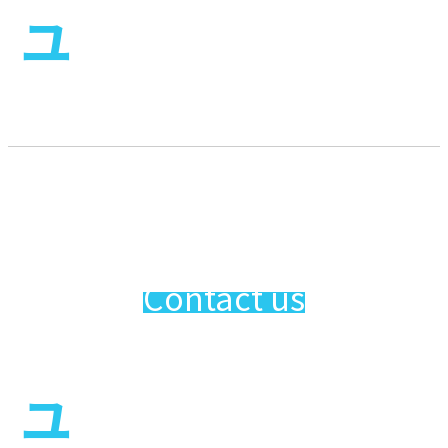
ユ
ーロだからこそお届け
できる
最高の旅
そして最高の人生を
Contact us
ユ
ーロだからこそお届け